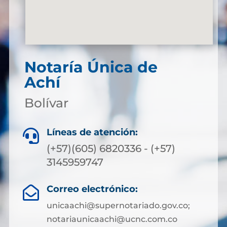
Notaría Única de
Achí
Bolívar
Líneas de atención:

(+57)(605) 6820336 - (+57)
3145959747
Correo electrónico:

unicaachi@supernotariado.gov.co;
notariaunicaachi@ucnc.com.co