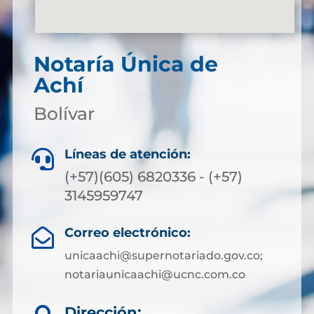
Notaría Única de
Achí
Bolívar
Líneas de atención:

(+57)(605) 6820336 - (+57)
3145959747
Correo electrónico:

unicaachi@supernotariado.gov.co;
notariaunicaachi@ucnc.com.co
Dirección: