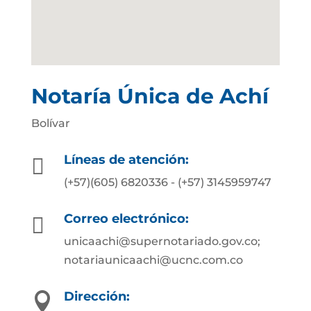
Notaría Única de Achí
Bolívar
Líneas de atención:

(+57)(605) 6820336 - (+57) 3145959747
Correo electrónico:

unicaachi@supernotariado.gov.co;
notariaunicaachi@ucnc.com.co
Dirección:
