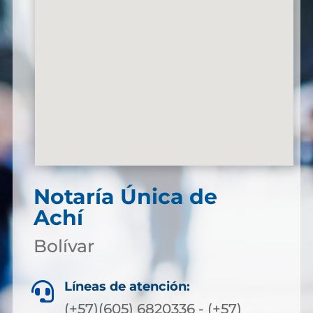
Notaría Única de
Achí
Bolívar
Líneas de atención:

(+57)(605) 6820336 - (+57)