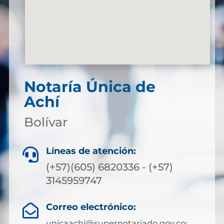
Notaría Única de
Achí
Bolívar
Líneas de atención:

(+57)(605) 6820336 - (+57)
3145959747
Correo electrónico:

unicaachi@supernotariado.gov.co;