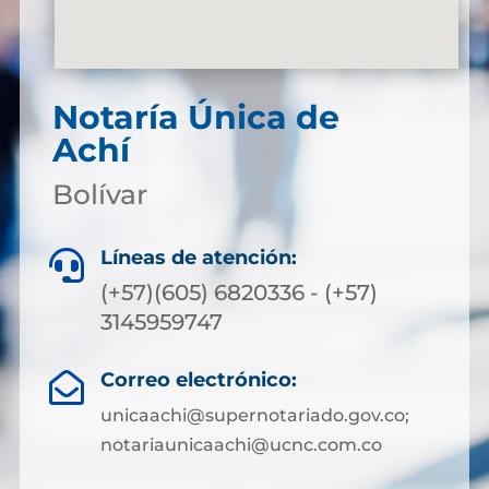
Notaría Única de
Achí
Bolívar
Líneas de atención:

(+57)(605) 6820336 - (+57)
3145959747
Correo electrónico:

unicaachi@supernotariado.gov.co;
notariaunicaachi@ucnc.com.co