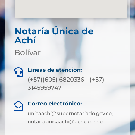
Notaría Única de
Achí
Bolívar
Líneas de atención:

(+57)(605) 6820336 - (+57)
3145959747
Correo electrónico:

unicaachi@supernotariado.gov.co;
notariaunicaachi@ucnc.com.co