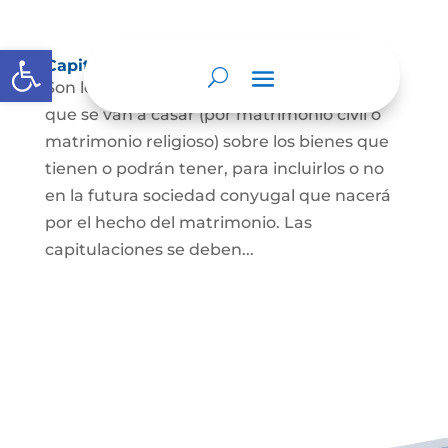
Abrir barra de herramientas
Capitulaciones Matrimoniales
Son los acuerdos que hacen las personas
que se van a casar (por matrimonio civil o
matrimonio religioso) sobre los bienes que
tienen o podrán tener, para incluirlos o no
en la futura sociedad conyugal que nacerá
por el hecho del matrimonio. Las
capitulaciones se deben...