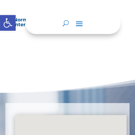
Abrir barra de herramientas
Normatividad especial que les aplique de
interés.