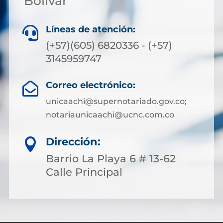
Bolívar
Líneas de atención:

(+57)(605) 6820336 - (+57)
3145959747
Correo electrónico:

unicaachi@supernotariado.gov.co;
notariaunicaachi@ucnc.com.co
Dirección:

Barrio La Playa 6 # 13-62
Calle Principal