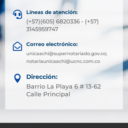
Líneas de atención:

(+57)(605) 6820336 - (+57)
3145959747
Correo electrónico:

unicaachi@supernotariado.gov.co;
notariaunicaachi@ucnc.com.co
Dirección:

Barrio La Playa 6 # 13-62
Calle Principal