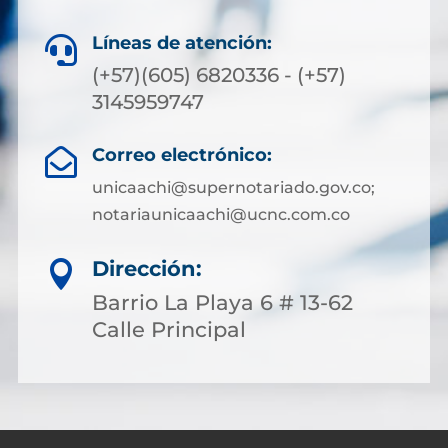
Líneas de atención:

(+57)(605) 6820336 - (+57)
3145959747
Correo electrónico:

unicaachi@supernotariado.gov.co;
notariaunicaachi@ucnc.com.co
Dirección:

Barrio La Playa 6 # 13-62
Calle Principal