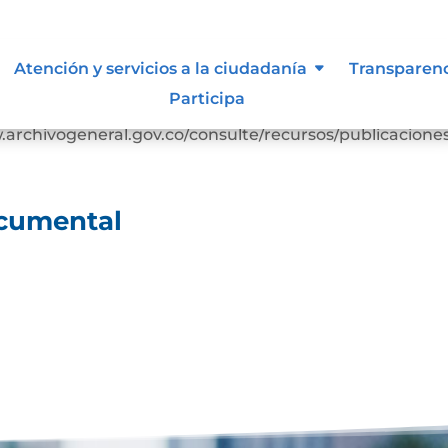
ocumental
Atención y servicios a la ciudadanía
Transparen
Participa
arga Cuadro clasificación documentalDescarga
rchivogeneral.gov.co/consulte/recursos/publicacione
ocumental