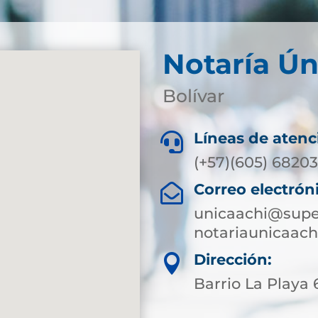
Notaría Ún
Bolívar
Líneas de atenc

(+57)(605) 68203
Correo electrón

unicaachi@super
notariaunicaac
Dirección:

Barrio La Playa 6