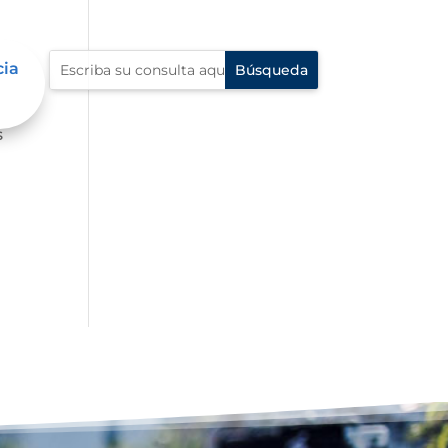
cia
s