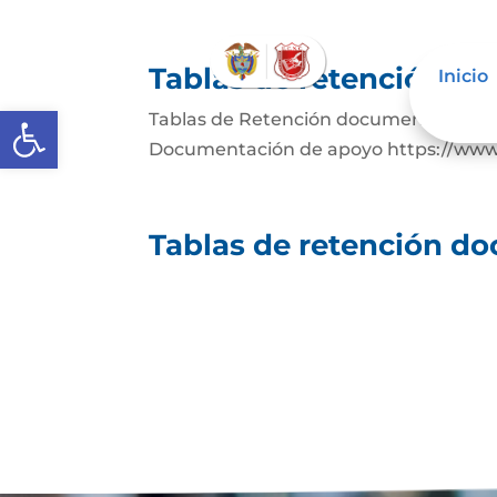
Tablas de retención d
Inicio
Abrir barra de herramientas
Tablas de Retención documental Desc
Documentación de apoyo https://www.a
Tablas de retención d