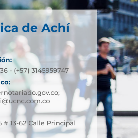
ica de Achí
ión:
36 - (+57) 3145959747
ico:
notariado.gov.co;
hi@ucnc.com.co
 # 13-62 Calle Principal